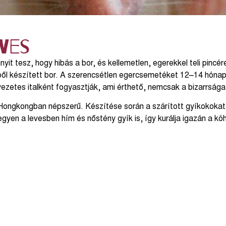
ves
nnyit tesz, hogy hibás a bor, és kellemetlen, egerekkel teli pi
l készített bor. A szerencsétlen egercsemetéket 12–14 hónapig 
ezetes italként fogyasztják, ami érthető, nemcsak a bizarrsága
Hongkongban népszerű. Készítése során a szárított gyíkokokat 
egyen a levesben hím és nőstény gyík is, így kurálja igazán a kö