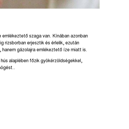
ncére emlékeztető szaga van. Kínában azonban
rizsborban erjesztik és érlelik, ezután
, hanem gázolajra emlékeztető íze miatt is.
hús alaplében főzik gyökérzöldségekkel,
högést..