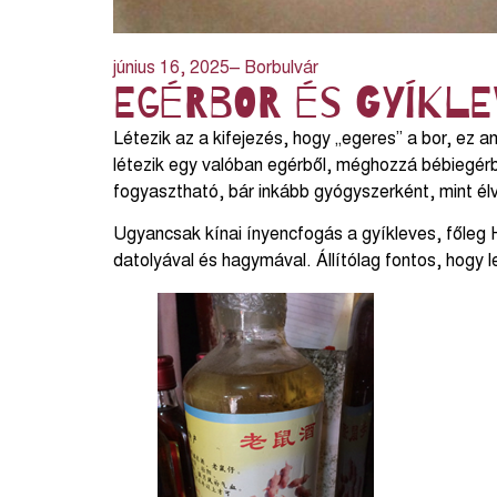
június 16, 2025
– Borbulvár
Egérbor és gyíkle
Létezik az a kifejezés, hogy „egeres” a bor, ez a
létezik egy valóban egérből, méghozzá bébiegérbő
fogyasztható, bár inkább gyógyszerként, mint élv
Ugyancsak kínai ínyencfogás a gyíkleves, főleg 
datolyával és hagymával. Állítólag fontos, hogy l