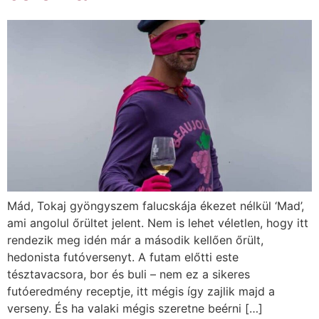
Mád, Tokaj gyöngyszem falucskája ékezet nélkül ‘Mad’,
ami angolul őrültet jelent. Nem is lehet véletlen, hogy itt
rendezik meg idén már a második kellően őrült,
hedonista futóversenyt. A futam előtti este
tésztavacsora, bor és buli – nem ez a sikeres
futóeredmény receptje, itt mégis így zajlik majd a
verseny. És ha valaki mégis szeretne beérni […]