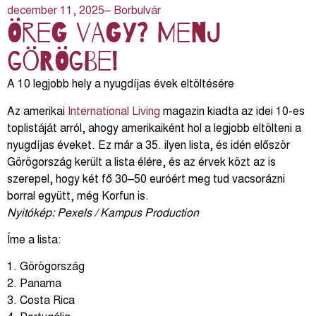
december 11, 2025
– Borbulvár
Öreg vagy? Menj
görögbe!
A 10 legjobb hely a nyugdíjas évek eltöltésére
Az amerikai
International Living
magazin kiadta az idei 10-es
toplistáját arról, ahogy amerikaiként hol a legjobb eltölteni a
nyugdíjas éveket. Ez már a 35. ilyen lista, és idén először
Görögország került a lista élére, és az érvek közt az is
szerepel, hogy két fő 30–50 euróért meg tud vacsorázni
borral együtt, még Korfun is.
Nyitókép: Pexels / Kampus Production
Íme a lista:
1. Görögország
2. Panama
3. Costa Rica