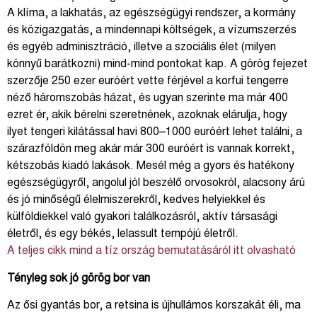
A klíma, a lakhatás, az egészségügyi rendszer, a kormány
és közigazgatás, a mindennapi költségek, a vízumszerzés
és egyéb adminisztráció, illetve a szociális élet (milyen
könnyű barátkozni) mind-mind pontokat kap. A görög fejezet
szerzője 250 ezer euróért vette férjével a korfui tengerre
néző háromszobás házat, és ugyan szerinte ma már 400
ezret ér, akik bérelni szeretnének, azoknak elárulja, hogy
ilyet tengeri kilátással havi 800–1000 euróért lehet találni, a
szárazföldön meg akár már 300 euróért is vannak korrekt,
kétszobás kiadó lakások. Mesél még a gyors és hatékony
egészségügyről, angolul jól beszélő orvosokról, alacsony árú
és jó minőségű élelmiszerekről, kedves helyiekkel és
külföldiekkel való gyakori találkozásról, aktív társasági
életről, és egy békés, lelassult tempójú életről.
A teljes cikk mind a tíz ország bemutatásáról itt olvasható
Tényleg sok jó görög bor van
Az ősi gyantás bor, a retsina is újhullámos korszakát éli, ma