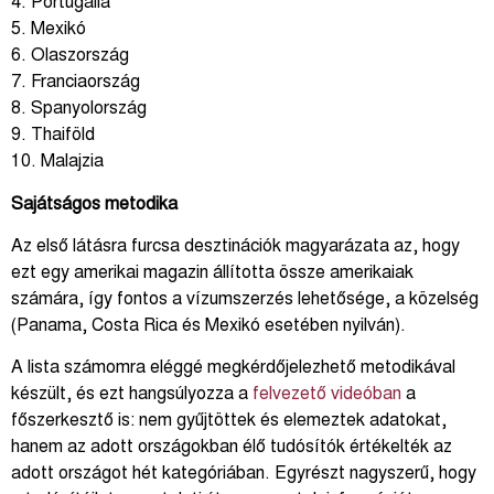
4. Portugália
5. Mexikó
6. Olaszország
7. Franciaország
8. Spanyolország
9. Thaiföld
10. Malajzia
Sajátságos metodika
Az első látásra furcsa desztinációk magyarázata az, hogy
ezt egy amerikai magazin állította össze amerikaiak
számára, így fontos a vízumszerzés lehetősége, a közelség
(Panama, Costa Rica és Mexikó esetében nyilván).
A lista számomra eléggé megkérdőjelezhető metodikával
készült, és ezt hangsúlyozza a
felvezető videóban
a
főszerkesztő is: nem gyűjtöttek és elemeztek adatokat,
hanem az adott országokban élő tudósítók értékelték az
adott országot hét kategóriában. Egyrészt nagyszerű, hogy