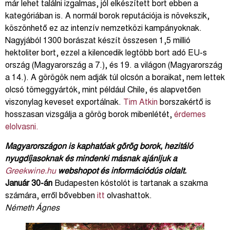
már lehet találni izgalmas, jól elkészített bort ebben a
kategóriában is. A normál borok reputációja is növekszik,
köszönhető ez az intenzív nemzetközi kampányoknak.
Nagyjából 1300 borászat készít összesen 1,5 millió
hektoliter bort, ezzel a kilencedik legtöbb bort adó EU-s
ország (Magyarország a 7.), és 19. a világon (Magyarország
a 14.). A görögök nem adják túl olcsón a boraikat, nem lettek
olcsó tömeggyártók, mint például Chile, és alapvetően
viszonylag keveset exportálnak.
Tim Atkin
borszakértő is
hosszasan vizsgálja a görög borok mibenlétét,
érdemes
elolvasni.
Magyarországon is kaphatóak görög borok, hezitáló
nyugdíjasoknak és mindenki másnak ajánljuk a
Greekwine.hu
webshopot és információdús oldalt.
Január 30-án
Budapesten kóstolót is tartanak a szakma
számára, erről bővebben
itt
olvashattok.
Németh Ágnes