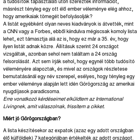
a tudósítóik tapasztalati úton szereztek információt,
másrészt tényleg egy ott élő ember véleménye elég ahhoz,
hogy amerikaiak tömegét befolyásolják?
A listát egyébként olyan neves kiadványok is átvették, mint
a CNN vagy a Forbes, ebből kiindulva mégiscsak komoly lista
lehet, ezt támasztja alá az is, hogy ez már a 35. év, hogy
ilyen listát adnak közre. Állításuk szerint 24 országot
vizsgáltak, azonban sehol nem találtam a 24 ország
felsorolását. Azt sem írják sehol, hogy egynél több tudósító
véleményére alapoztak, és mivel az országok részletese
bemutatásánál egy név szerepel, esélyes, hogy tényleg egy
ember véleménye alapján lett idén Görögország az amerikai
nyugdíjasok paradicsoma.
Erre vonatkozó kérdéseimet elküldtem az International
Livingnek, amit válaszolnak, frissítem a cikket.
Miért jó Görögországban?
A lista készítésekor az expatok (azaz egy adott országban
élő külföldiek) 7 kategóriában értékelték az adott országot.