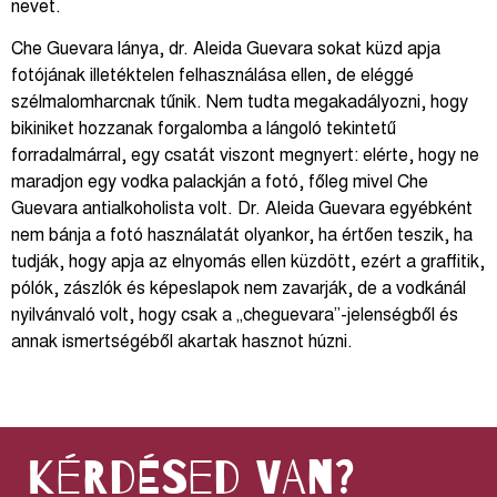
nevet.
Che Guevara lánya, dr. Aleida Guevara sokat küzd apja
fotójának illetéktelen felhasználása ellen, de eléggé
szélmalomharcnak tűnik. Nem tudta megakadályozni, hogy
bikiniket hozzanak forgalomba a lángoló tekintetű
forradalmárral, egy csatát viszont megnyert: elérte, hogy ne
maradjon egy vodka palackján a fotó, főleg mivel Che
Guevara antialkoholista volt. Dr. Aleida Guevara egyébként
nem bánja a fotó használatát olyankor, ha értően teszik, ha
tudják, hogy apja az elnyomás ellen küzdött, ezért a graffitik,
pólók, zászlók és képeslapok nem zavarják, de a vodkánál
nyilvánvaló volt, hogy csak a „cheguevara”-jelenségből és
annak ismertségéből akartak hasznot húzni.
kérdésed van?