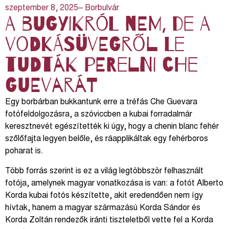
szeptember 8, 2025
– Borbulvár
A bugyikról nem, de a
vodkásüvegről le
tudták perelni Che
Guevarát
Egy borbárban bukkantunk erre a tréfás Che Guevara
fotófeldolgozásra, a szóviccben a kubai forradalmár
keresztnevét egészítették ki úgy, hogy a chenin blanc fehér
szőlőfajta legyen belőle, és ráapplikáltak egy fehérboros
poharat is.
Több forrás szerint is ez a világ legtöbbször felhasznált
fotója, amelynek magyar vonatkozása is van: a fotót Alberto
Korda kubai fotós készítette, akit eredendően nem így
hívtak, hanem a magyar származású Korda Sándor és
Korda Zoltán rendezők iránti tiszteletből vette fel a Korda