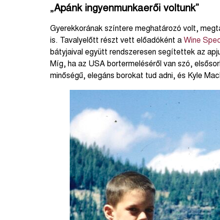
„Apánk ingyenmunkaerői voltunk”
Gyerekkorának színtere meghatározó volt, megtan
is. Tavalyelőtt részt vett előadóként a
Wine Spec
bátyjaival együtt rendszeresen segítettek az apj
Míg, ha az USA bortermeléséről van szó, elsősorb
minőségű, elegáns borokat tud adni, és Kyle Ma