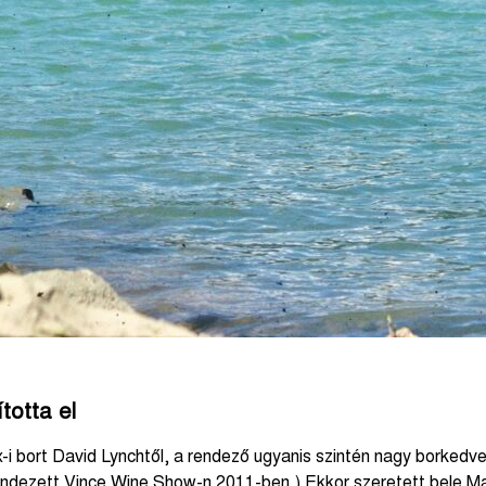
ította el
i bort David Lynchtől, a rendező ugyanis szintén nagy borkedve
rendezett Vince Wine Show-n 2011-ben.) Ekkor szeretett bele M