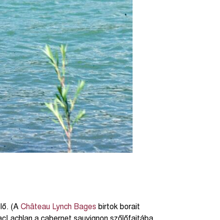
lő. (A
Château Lynch Bages
birtok borait
acLachlan a cabernet sauvignon szőlőfajtába,