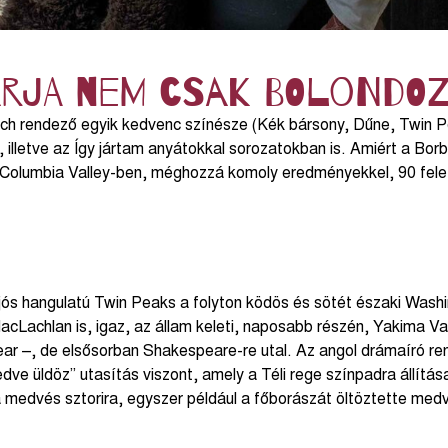
árja nem csak bolondoz
ch rendező egyik kedvenc színésze (Kék bársony, Dűne, Twin P
k, illetve az Így jártam anyátokkal sorozatokban is. Amiért a Bo
ú Columbia Valley-ben, méghozzá komoly eredményekkel, 90 fele
ós hangulatú Twin Peaks a folyton ködös és sötét északi Washi
acLachlan is, igaz, az állam keleti, naposabb részén, Yakima Val
ar –, de elsősorban Shakespeare-re utal. Az angol drámaíró rend
edve üldöz” utasítás viszont, amely a Téli rege színpadra állítá
a medvés sztorira, egyszer például a főborászát öltöztette med