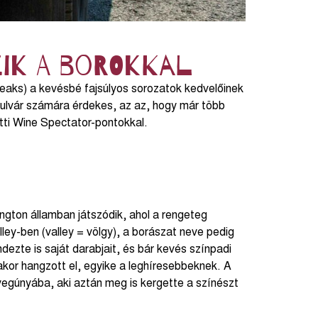
ik a borokkal
eaks) a kevésbé fajsúlyos sorozatok kedvelőinek
rbulvár számára érdekes, az az, hogy már több
tti Wine Spectator-pontokkal.
ngton államban játszódik, ahol a rengeteg
ley-ben (valley = völgy), a borászat neve pedig
ezte is saját darabjait, és bár kevés színpadi
sakor hangzott el, egyike a leghíresebbeknek. A
vegúnyába, aki aztán meg is kergette a színészt