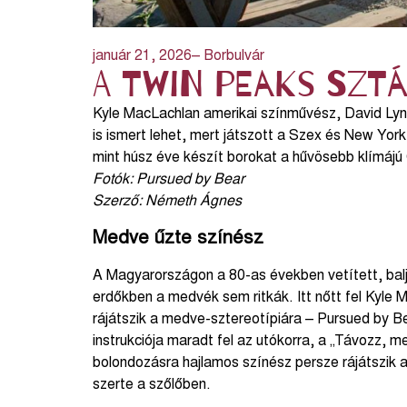
január 21, 2026
– Borbulvár
A Twin Peaks szt
Kyle MacLachlan amerikai színművész, David Lyn
is ismert lehet, mert játszott a Szex és New Yor
mint húsz éve készít borokat a hűvösebb klímáj
Fotók: Pursued by Bear
Szerző: Németh Ágnes
Medve űzte színész
A Magyarországon a 80-as években vetített, balj
erdőkben a medvék sem ritkák. Itt nőtt fel Kyle M
rájátszik a medve-sztereotípiára – Pursued by Be
instrukciója maradt fel az utókorra, a „Távozz, m
bolondozásra hajlamos színész persze rájátszik 
szerte a szőlőben.