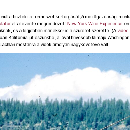
ulta tisztelni a természet körforgását,
a
mezőgazdasági munkát
tator
által évente megrendezett
New York Wine Experience-
en
uknak, és a legjobban már akkor is a szüretet szerette. (A
videó 
an Kalifornia jut eszünkbe, a jóval hűvösebb klímájú Washingon 
cLachlan mostanra a vidék amolyan nagykövetévé vált.