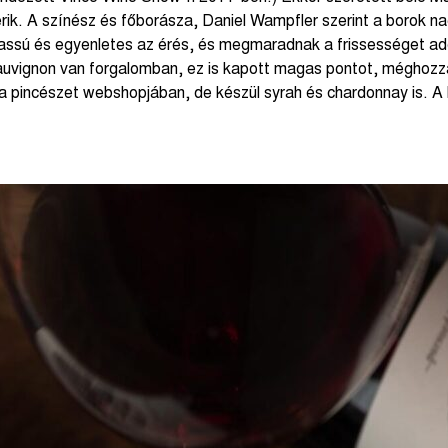
rik. A színész és főborásza, Daniel Wampfler szerint a borok n
 lassú és egyenletes az érés, és megmaradnak a frissességet a
uvignon van forgalomban, ez is kapott magas pontot, méghozzá
 a pincészet webshopjában, de készül syrah és chardonnay is. A