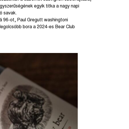
agyszerűségének egyik titka a nagy napi
dó savak.
 96-ot, Paul Gregutt washingtoni
 legolcsóbb bora a 2024-es Bear Club