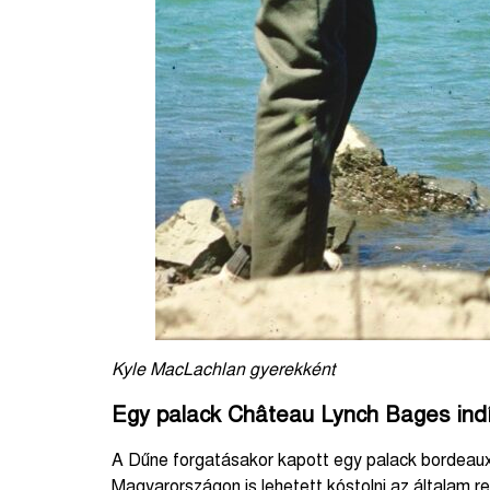
Kyle MacLachlan gyerekként
Egy palack Château Lynch Bages
ind
A Dűne forgatásakor kapott egy palack bordeaux-
Magyarországon is lehetett kóstolni az általam 