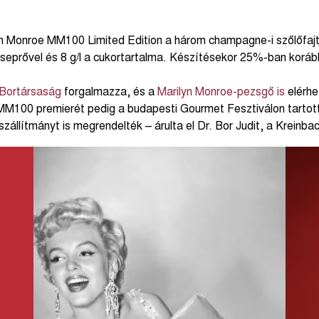
 Monroe MM100 Limited Edition a három champagne-i szőlőfajta 
seprővel és 8 g/l a cukortartalma. Készítésekor 25%-ban korább
Bortársaság
forgalmazza, és a
Marilyn Monroe-pezsgő is
elérhe
 MM100 premierét pedig a budapesti Gourmet Fesztiválon tartott
állítmányt is megrendelték – árulta el Dr. Bor Judit, a Kreinb