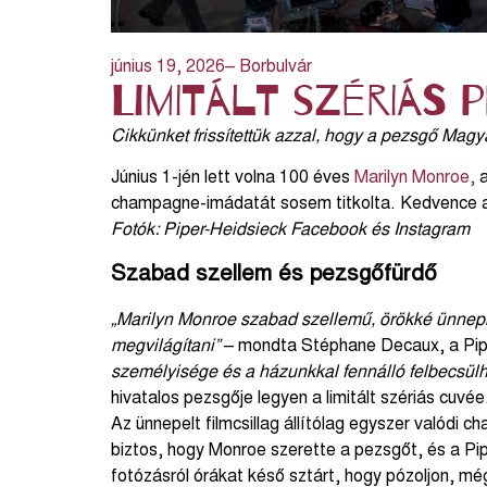
június 19, 2026
– Borbulvár
Limitált szériás 
Cikkünket frissítettük azzal, hogy a pezsgő Magy
Június 1-jén lett volna 100 éves
Marilyn Monroe,
champagne-imádatát sosem titkolta. Kedvence
Fotók: Piper-Heidsieck Facebook és Instagram
Szabad szellem és pezsgőfürdő
„Marilyn Monroe szabad szellemű, örökké ünnepl
megvilágítani”
– mondta Stéphane Decaux, a Pipe
személyisége és a házunkkal fennálló felbecsülhe
hivatalos pezsgője legyen a limitált szériás cuvée
Az ünnepelt filmcsillag állítólag egyszer valódi
biztos, hogy Monroe szerette a pezsgőt, és a P
fotózásról órákat késő sztárt, hogy pózoljon, mé