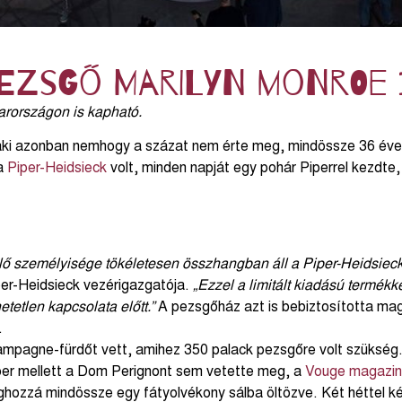
pezsgő Marilyn Monroe 
arországon is kapható.
aki azonban nemhogy a százat nem érte meg, mindössze 36 éves
 a
Piper-Heidsieck
volt, minden napját egy pohár Piperrel kezdte
ő személyisége tökéletesen összhangban áll a Piper-Heidsieck
r-Heidsieck vezérigazgatója.
„Ezzel a limitált kiadású termékk
tetlen kapcsolata előtt.”
A pezsgőház azt is bebiztosította m
.
 champagne-fürdőt vett, amihez 350 palack pezsgőre volt szüksé
iper mellett a Dom Perignont sem vetette meg, a
Vouge magazin
ghozzá mindössze egy fátyolvékony sálba öltözve. Két héttel ké