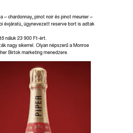
– chardonnay, pinot noir és pinot meunier –
i évjáratú, úgynevezett reserve bort is adtak
tő náluk 23 900 Ft-ért.
ák nagy sikerrel. Olyan népszerű a Monroe
acher Birtok marketing menedzere.