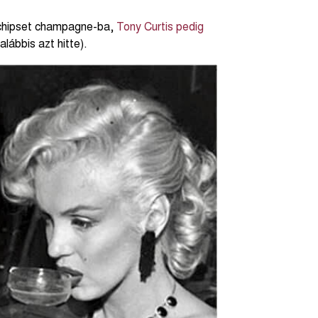
t chipset champagne-ba,
Tony Curtis pedig
lábbis azt hitte).