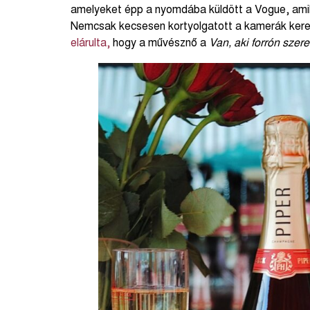
amelyeket épp a nyomdába küldött a Vogue, amiko
Nemcsak kecsesen kortyolgatott a kamerák keres
elárulta,
hogy a művésznő a
Van, aki forrón szere