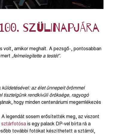
100. szülinapjára
 volt, amikor meghalt. A pezsgő-, pontosabban
, mert
„felmelegítette a testét”.
 küldetésével: az élet ünnepeit örömmel
el tisztelgünk rendkívüli öröksége, ragyogó
agának, hogy minden centenáriumi megemlékezés
g. A legendát sosem erősítették meg, az viszont
 sztárfotósa
is egy palack DP-vel bírta rá a
sőbb további fotókat készíthetett a sztárról,