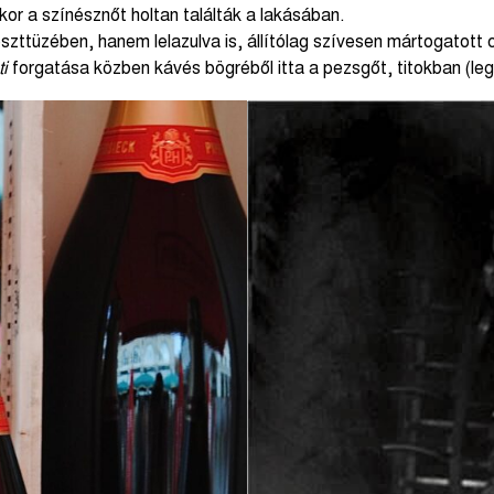
r a színésznőt holtan találták a lakásában.
zttüzében, hanem lelazulva is, állítólag szívesen mártogatot
ti
forgatása közben kávés bögréből itta a pezsgőt, titokban (lega