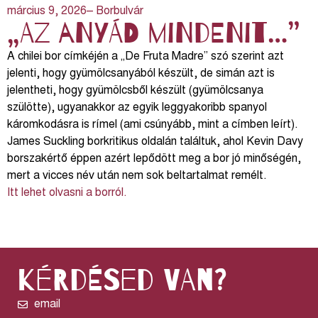
március 9, 2026
– Borbulvár
„Az anyád mindenit…”
A chilei bor címkéjén a „De Fruta Madre” szó szerint azt
jelenti, hogy gyümölcsanyából készült, de simán azt is
jelentheti, hogy gyümölcsből készült (gyümölcsanya
szülötte), ugyanakkor az egyik leggyakoribb spanyol
káromkodásra is rímel (ami csúnyább, mint a címben leírt).
James Suckling borkritikus oldalán találtuk, ahol Kevin Davy
borszakértő éppen azért lepődött meg a bor jó minőségén,
mert a vicces név után nem sok beltartalmat remélt.
Itt lehet olvasni a borról.
kérdésed van?
email