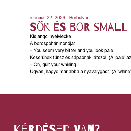
március 22, 2026
– Borbulvár
Sör és bor small
Kis angol nyelvlecke.
A borospohár mondja:
– You seem very bitter and you look pale.
Keserűnek tűnsz és sápadnak látszol. (A ‘pale’ az
– Oh, quit your whining.
Ugyan, hagyd már abba a nyavalygást. (A ‘whine’ j
kérdésed van?