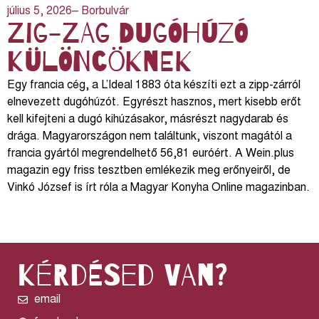
július 5, 2026
– Borbulvár
Zig-zag dugóhúzó
különcöknek
Egy francia cég, a L’Ideal
1883 óta készíti ezt a zipp-zárról
elnevezett dugóhúzót. Egyrészt hasznos, mert kisebb erőt
kell kifejteni a dugó kihúzásakor, másrészt nagydarab és
drága. Magyarországon nem találtunk, viszont magától a
francia gyártól megrendelhető 56,81 euróért. A Wein.plus
magazin egy friss tesztben emlékezik meg erőnyeiről, de
Vinkó József is írt róla a Magyar Konyha Online magazinban.
kérdésed van?
email