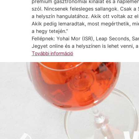
prémium gasztronómiai kínálat és a naplementé
szól. Nincsenek felesleges sallangok. Csak a
a helyszín hangulatához. Akik ott voltak az e
Akik pedig lemaradtak, most megérthetik, mi
a hegy tetején.”
Fellépnek: Yohai Mor (ISR), Leap Seconds, Sa
Jegyet online és a helyszínen is lehet venni, 
További információ