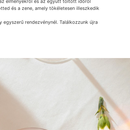
z élményekről és az együtt töltött időről
tted és a zene, amely tökéletesen illeszkedik
y egyszerű rendezvénynél. Találkozzunk újra