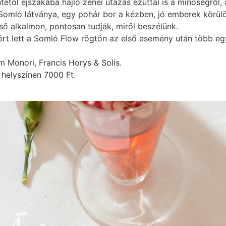
től éjszakába hajló zenei utazás ezúttal is a minőségről, a
 Somló látványa, egy pohár bor a kézben, jó emberek körülö
lső alkalmon, pontosan tudják, miről beszélünk.
ért lett a Somló Flow rögtön az első esemény után több eg
m Monori, Francis Horys & Solis.
a helyszínen 7000 Ft.